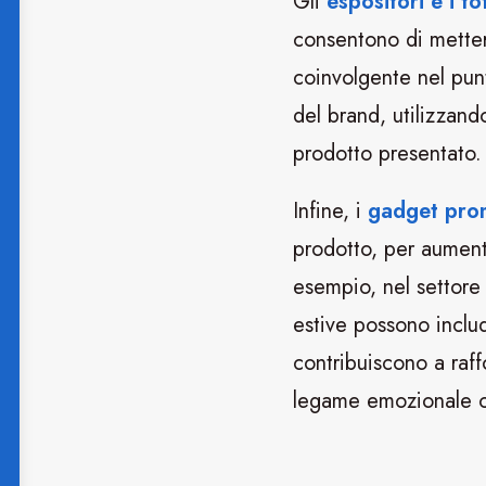
Gli
espositori e i t
consentono di mettere
coinvolgente nel pun
del brand, utilizzand
prodotto presentato.
Infine, i
gadget pro
prodotto, per aumenta
esempio, nel settore 
estive possono includ
contribuiscono a raff
legame emozionale co