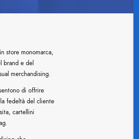
e in store monomarca,
l brand e del
isual merchandising.
nsentono di offrire
a fedeltà del cliente
ita, cartellini
ag.